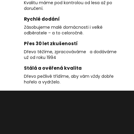
č
á
Kvalitu máme pod kontrolou od lesa až po
u
d
doručení.
j
a
Rychlé dodání
e
c
m
Zásobujeme malé domácnosti i velké
í
e
odběratele – a to celoročně.
p
r
Přes 30 let zkušeností
v
Dřevo těžíme, zpracováváme a dodáváme
k
už od roku 1994
y
v
Stálá a ověřená kvalita
ý
Dřevo pečlivě třídíme, aby vám vždy dobře
p
hořelo a vydrželo.
i
Z
s
á
u
p
a
t
í