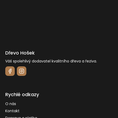
í
Dřevo Hošek
Váš spolehlivý dodavatel kvalitního dřeva a řeziva.
Rychlé odkazy
O nás
Kontakt
Doprava a platba