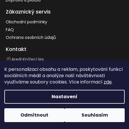
Zákaznický servis
Obchodní podmínky
FAQ
Ochrana osobních údajů
Kontakt
Areál Knížecí les,
Neslovice ev. č. 53, 664 91
K personalizaci obsahu a reklam, poskytování funkcí
+420 720 406 409
sociálních médií a analýze naší návštěvnosti
info@drevohosek.cz
využíváme soubory cookies. Více informací
zde
.
×
Spočítejte si
Nastavení
zcela nezávazně
vaši
cenu dopravy
Vytvořil Shoptet
Copyright 2026
Dřevo Hošek
. Všechna práva vyhrazena.
Odmítnout
Souhlasím
Upravit nastavení cookies