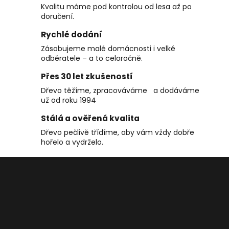
č
á
Kvalitu máme pod kontrolou od lesa až po
u
d
doručení.
j
a
e
Rychlé dodání
c
m
Zásobujeme malé domácnosti i velké
í
e
odběratele – a to celoročně.
p
r
Přes 30 let zkušeností
v
Dřevo těžíme, zpracováváme a dodáváme
k
už od roku 1994
y
v
Stálá a ověřená kvalita
ý
Dřevo pečlivě třídíme, aby vám vždy dobře
p
hořelo a vydrželo.
i
Z
s
á
u
p
a
t