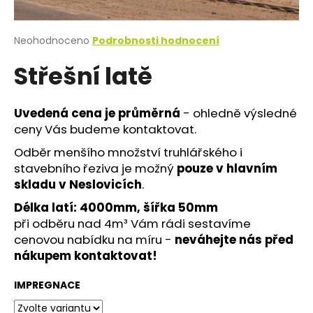
a
j
Průměrné
Neohodnoceno
Podrobnosti hodnocení
í
hodnocení
Střešní latě
produktu
t
je
?
0,0
z
Uvedená cena je průměrná
- ohledně výsledné
5
ceny Vás budeme kontaktovat.
hvězdiček.
Odběr menšího množství truhlářského i
HLEDAT
stavebního řeziva je možný
pouze v hlavním
skladu v Neslovicích
.
Délka latí: 4000mm, šířka 50mm
D
při odběru nad 4m³ Vám rádi sestavíme
o
cenovou nabídku na míru -
neváhejte nás před
p
nákupem kontaktovat!
o
r
IMPREGNACE
u