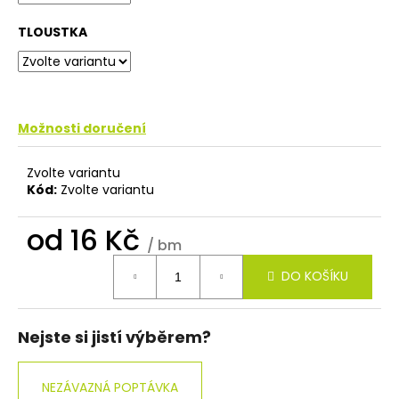
č
u
TLOUSTKA
j
e
m
e
Možnosti doručení
Zvolte variantu
Kód:
Zvolte variantu
od
16 Kč
/ bm
Měrná
DO KOŠÍKU
cena:
Nejste si jistí výběrem?
NEZÁVAZNÁ POPTÁVKA