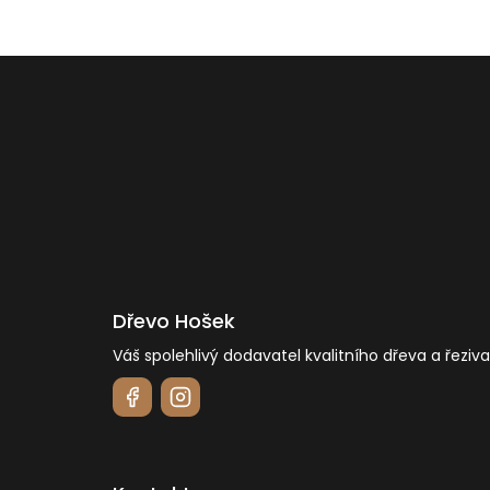
Z
á
p
a
t
í
Dřevo Hošek
Váš spolehlivý dodavatel kvalitního dřeva a řeziva