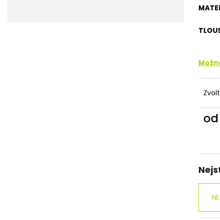
MATE
TLOU
Možno
Zvol
o
Měr
cena
Nejs
NE