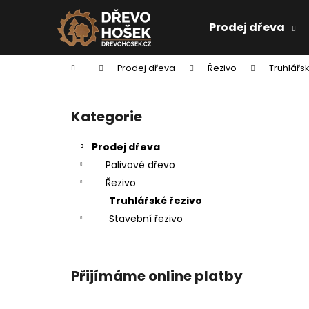
K
Přejít
na
Prodej dřeva
o
obsah
Zpět
Zpět
š
do
do
Domů
Prodej dřeva
Řezivo
Truhlářsk
C
í
obchodu
obchodu
P
k
o
Kategorie
Přeskočit
kategorie
s
Prodej dřeva
t
Palivové dřevo
r
Řezivo
Truhlářské řezivo
a
Stavební řezivo
n
n
Přijímáme online platby
í