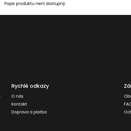
Popis produktu není dostupný
Rychlé odkazy
Zá
.
O nás
Ob
Kontakt
FA
Doprava a platba
Och