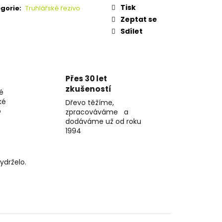
Tisk
gorie
:
Truhlářské řezivo
Zeptat se
Sdílet
Přes 30 let
zkušeností
é
ké
Dřevo těžíme,
o
zpracováváme a
dodáváme už od roku
1994
ydrželo.