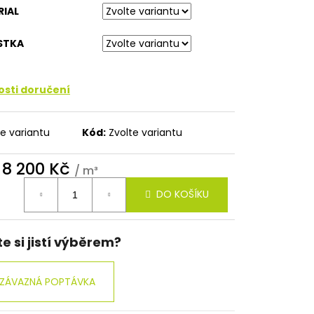
RIAL
STKA
sti doručení
te variantu
Kód:
Zvolte variantu
d
8 200 Kč
/ m³
ná
DO KOŠÍKU
:
te si jistí výběrem?
ZÁVAZNÁ POPTÁVKA