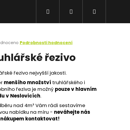
Hledat
Přihlášení
Nákupní
košík
rné
odnoceno
Podrobnosti hodnocení
cení
uhlářské řezivo
ktu
ářské řezivo nejvyšší jakosti.
ček.
ěr
menšího množství
truhlářského i
ebního řeziva je možný
pouze v hlavním
du v Neslovicích
.
odběru nad 4m³ Vám rádi sestavíme
vou nabídku na míru -
neváhejte nás
 nákupem kontaktovat!