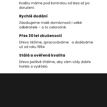
č
á
Kvalitu máme pod kontrolou od lesa až po
u
d
doručení.
j
a
e
Rychlé dodání
c
m
Zásobujeme malé domácnosti i velké
í
e
odběratele – a to celoročně.
p
r
Přes 30 let zkušeností
v
Dřevo těžíme, zpracováváme a dodáváme
k
už od roku 1994
y
v
Stálá a ověřená kvalita
ý
Dřevo pečlivě třídíme, aby vám vždy dobře
p
hořelo a vydrželo.
i
Z
s
á
u
p
a
t