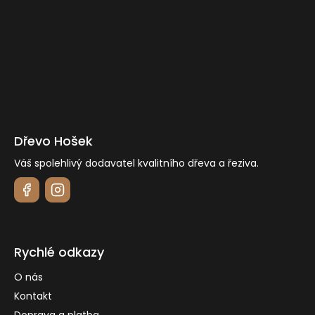
í
Dřevo Hošek
Váš spolehlivý dodavatel kvalitního dřeva a řeziva.
Rychlé odkazy
O nás
Kontakt
Doprava a platba