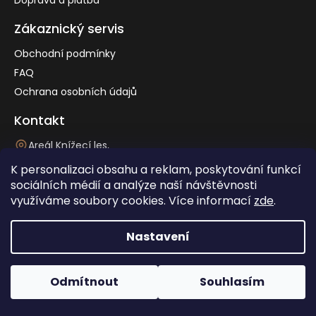
Zákaznický servis
Obchodní podmínky
FAQ
Ochrana osobních údajů
Kontakt
Areál Knížecí les,
Neslovice ev. č. 53, 664 91
K personalizaci obsahu a reklam, poskytování funkcí
+420 720 406 409
sociálních médií a analýze naší návštěvnosti
info@drevohosek.cz
využíváme soubory cookies. Více informací
zde
.
×
Spočítejte si
Nastavení
zcela nezávazně
vaši
cenu dopravy
Vytvořil Shoptet
Copyright 2026
Dřevo Hošek
. Všechna práva vyhrazena.
Odmítnout
Souhlasím
Upravit nastavení cookies